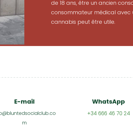
de 18 ans, être un ancien con
consommateur médical avec un
cannabis peut être utile.
E-mail
WhatsApp
fo@bluntedsocialclub.co
+34 666 46 70 24
m