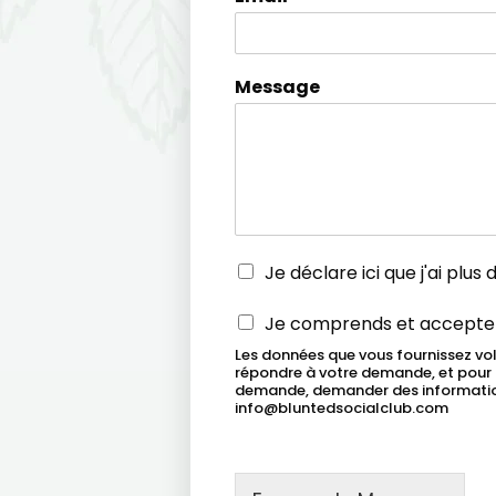
é
n
o
m
Message
Â
Je déclare ici que j'ai plus 
g
e
A
Je comprends et accepte
l
c
é
Les données que vous fournissez v
c
répondre à votre demande, et pour n
g
e
demande, demander des informations
a
p
info@bluntedsocialclub.com
l
t
*
a
t
i