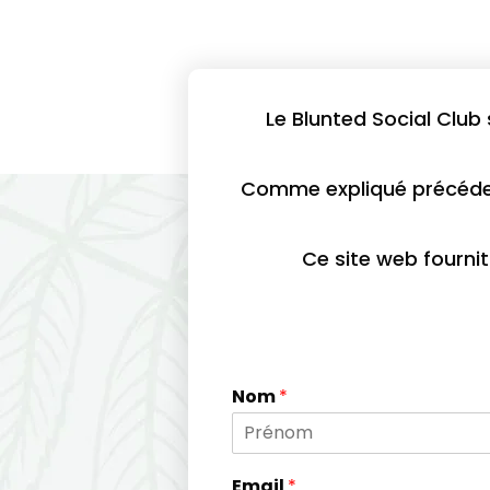
Le Blunted Social Club 
Comme expliqué précédem
Ce site web fourni
Nom
*
P
r
Email
*