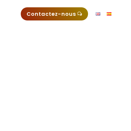
Contactez-nous
les se présentent
on au CSC.